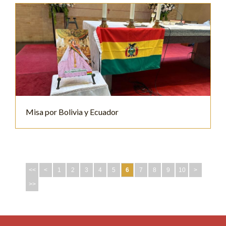
Misa por Bolivia y Ecuador
<<
<
1
2
3
4
5
6
7
8
9
10
>
>>